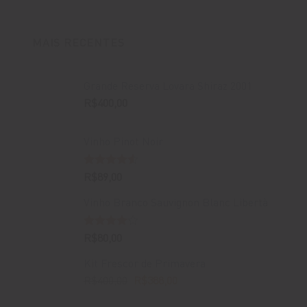
MAIS RECENTES
Grande Reserva Lovara Shiraz 2001
R$
400,00
Vinho Pinot Noir
Avaliação
R$
89,00
4.50
de 5
Vinho Branco Sauvignon Blanc Libertà
Avaliação
R$
80,00
4.00
de
5
Kit Frescor de Primavera
O
O
R$
400,00
R$
388,00
preço
preço