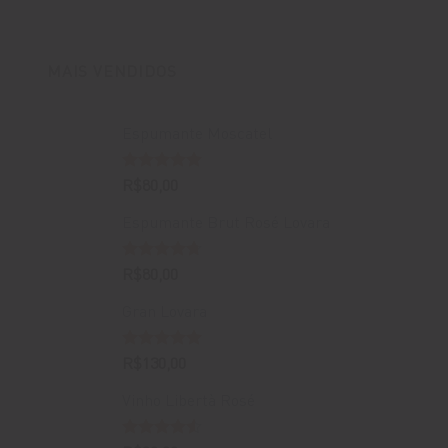
original
atual
era:
é:
R$400,00.
R$388,00.
MAIS VENDIDOS
Espumante Moscatel
Avaliação
R$
80,00
5.00
de 5
Espumante Brut Rosé Lovara
Avaliação
R$
80,00
4.67
de 5
Gran Lovara
Avaliação
R$
130,00
5.00
de 5
Vinho Libertà Rosé