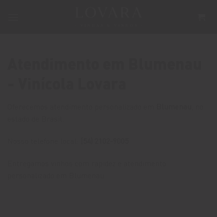
Skip
to
content
Atendimento em Blumenau
- Vinícola Lovara
Oferecemos atendimento personalizado em
Blumenau
, no
estado de Brasil.
Nosso telefone local:
(54) 2102-9005
Entregamos vinhos com rapidez e atendimento
personalizado em Blumenau.