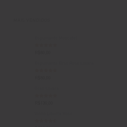
original
atual
era:
é:
R$400,00.
R$388,00.
MAIS VENDIDOS
Espumante Moscatel
Avaliação
R$
80,00
5.00
de 5
Espumante Brut Rosé Lovara
Avaliação
R$
80,00
4.67
de 5
Gran Lovara
Avaliação
R$
130,00
5.00
de 5
Vinho Libertà Rosé