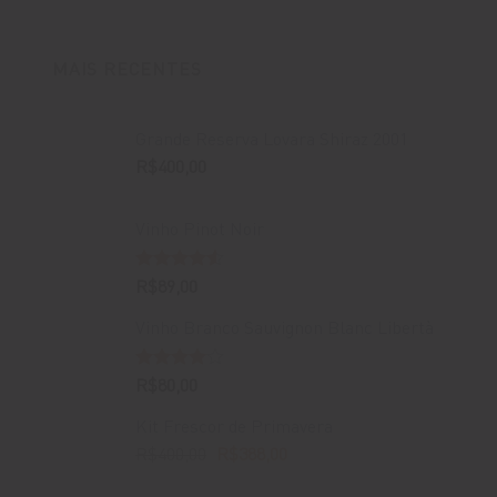
MAIS RECENTES
Grande Reserva Lovara Shiraz 2001
R$
400,00
Vinho Pinot Noir
Avaliação
R$
89,00
4.50
de 5
Vinho Branco Sauvignon Blanc Libertà
Avaliação
R$
80,00
4.00
de
5
Kit Frescor de Primavera
O
O
R$
400,00
R$
388,00
preço
preço