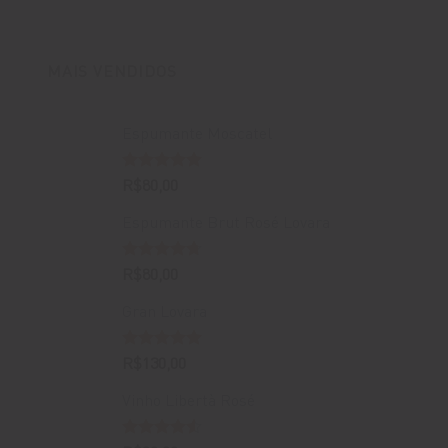
original
atual
era:
é:
R$400,00.
R$388,00.
MAIS VENDIDOS
Espumante Moscatel
Avaliação
R$
80,00
5.00
de 5
Espumante Brut Rosé Lovara
Avaliação
R$
80,00
4.67
de 5
Gran Lovara
Avaliação
R$
130,00
5.00
de 5
Vinho Libertà Rosé