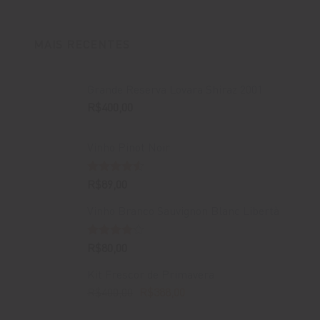
MAIS RECENTES
Grande Reserva Lovara Shiraz 2001
R$
400,00
Vinho Pinot Noir
Avaliação
R$
89,00
4.50
de 5
Vinho Branco Sauvignon Blanc Libertà
Avaliação
R$
80,00
4.00
de
5
Kit Frescor de Primavera
O
O
R$
400,00
R$
388,00
preço
preço