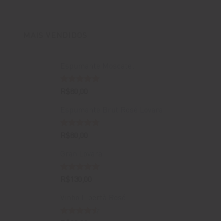
original
atual
era:
é:
R$400,00.
R$388,00.
MAIS VENDIDOS
Espumante Moscatel
Avaliação
R$
80,00
5.00
de 5
Espumante Brut Rosé Lovara
Avaliação
R$
80,00
4.67
de 5
Gran Lovara
Avaliação
R$
130,00
5.00
de 5
Vinho Libertà Rosé