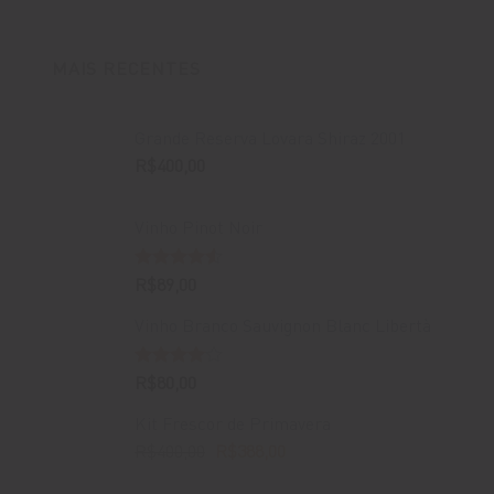
MAIS RECENTES
Grande Reserva Lovara Shiraz 2001
R$
400,00
Vinho Pinot Noir
Avaliação
R$
89,00
4.50
de 5
Vinho Branco Sauvignon Blanc Libertà
Avaliação
R$
80,00
4.00
de
5
Kit Frescor de Primavera
O
O
R$
400,00
R$
388,00
preço
preço