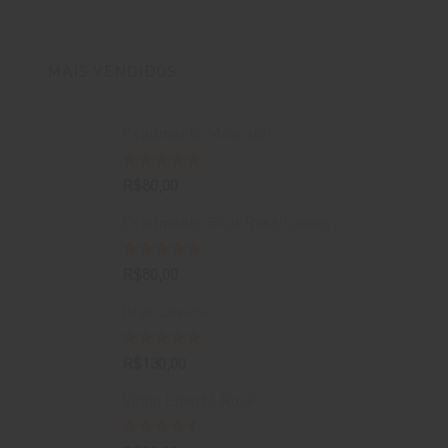
original
atual
era:
é:
R$400,00.
R$388,00.
MAIS VENDIDOS
Espumante Moscatel
Avaliação
R$
80,00
5.00
de 5
Espumante Brut Rosé Lovara
Avaliação
R$
80,00
4.67
de 5
Gran Lovara
Avaliação
R$
130,00
5.00
de 5
Vinho Libertà Rosé