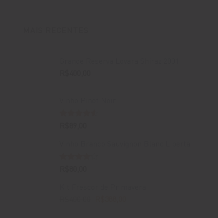
MAIS RECENTES
Grande Reserva Lovara Shiraz 2001
R$
400,00
Vinho Pinot Noir
Avaliação
R$
89,00
4.50
de 5
Vinho Branco Sauvignon Blanc Libertà
Avaliação
R$
80,00
4.00
de
5
Kit Frescor de Primavera
O
O
R$
400,00
R$
388,00
preço
preço