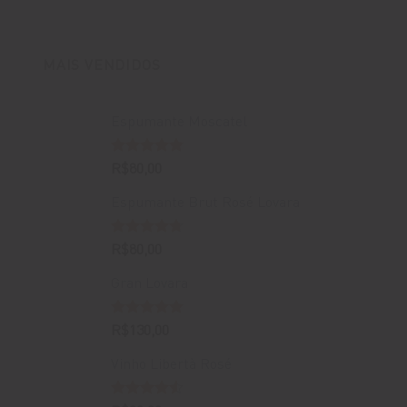
original
atual
era:
é:
R$400,00.
R$388,00.
MAIS VENDIDOS
Espumante Moscatel
Avaliação
R$
80,00
5.00
de 5
Espumante Brut Rosé Lovara
Avaliação
R$
80,00
4.67
de 5
Gran Lovara
Avaliação
R$
130,00
5.00
de 5
Vinho Libertà Rosé