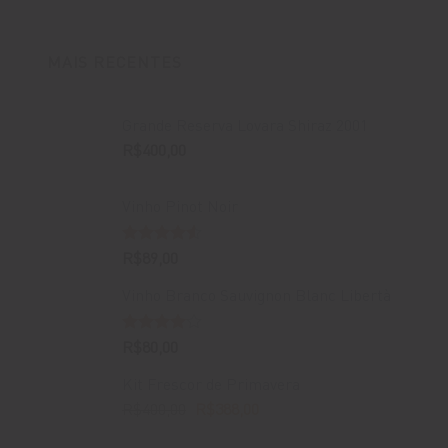
MAIS RECENTES
Grande Reserva Lovara Shiraz 2001
R$
400,00
Vinho Pinot Noir
Avaliação
R$
89,00
4.50
de 5
Vinho Branco Sauvignon Blanc Libertà
Avaliação
R$
80,00
4.00
de
5
Kit Frescor de Primavera
O
O
R$
400,00
R$
388,00
preço
preço