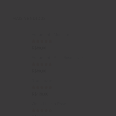
original
atual
era:
é:
R$400,00.
R$388,00.
MAIS VENDIDOS
Espumante Moscatel
Avaliação
R$
80,00
5.00
de 5
Espumante Brut Rosé Lovara
Avaliação
R$
80,00
4.67
de 5
Gran Lovara
Avaliação
R$
130,00
5.00
de 5
Vinho Libertà Rosé