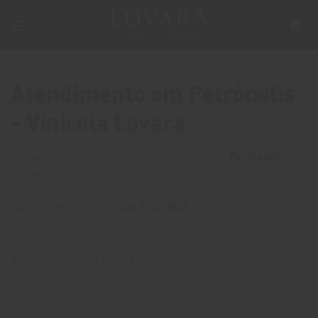
Skip
to
content
Atendimento em Petrópolis
- Vinícola Lovara
Oferecemos atendimento personalizado em
Petrópolis
, no
estado de Brasil.
Nosso telefone local:
(54) 2102-9005
Entregamos vinhos com rapidez e atendimento
personalizado em Petrópolis.