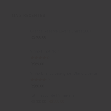
MAIS RECENTES
Grande Reserva Lovara Shiraz 2001
R$
400,00
Vinho Pinot Noir
Avaliação
R$
89,00
4.50
de 5
Vinho Branco Sauvignon Blanc Libertà
Avaliação
R$
80,00
4.00
de
5
Kit Frescor de Primavera
O
O
R$
400,00
R$
388,00
preço
preço