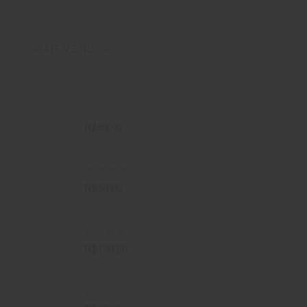
original
atual
era:
é:
R$400,00.
R$388,00.
MAIS VENDIDOS
Espumante Moscatel
Avaliação
R$
80,00
5.00
de 5
Espumante Brut Rosé Lovara
Avaliação
R$
80,00
4.67
de 5
Gran Lovara
Avaliação
R$
130,00
5.00
de 5
Vinho Libertà Rosé