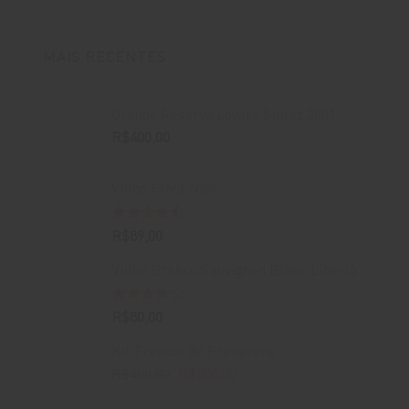
MAIS RECENTES
Grande Reserva Lovara Shiraz 2001
R$
400,00
Vinho Pinot Noir
Avaliação
R$
89,00
4.50
de 5
Vinho Branco Sauvignon Blanc Libertà
Avaliação
R$
80,00
4.00
de
5
Kit Frescor de Primavera
O
O
R$
400,00
R$
388,00
preço
preço