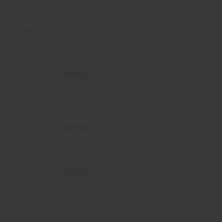
MAIS RECENTES
Grande Reserva Lovara Shiraz 2001
R$
400,00
Vinho Pinot Noir
Avaliação
R$
89,00
4.50
de 5
Vinho Branco Sauvignon Blanc Libertà
Avaliação
R$
80,00
4.00
de
5
Kit Frescor de Primavera
O
O
R$
400,00
R$
388,00
preço
preço