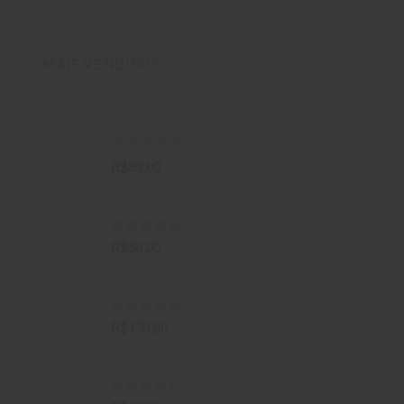
original
atual
era:
é:
R$400,00.
R$388,00.
MAIS VENDIDOS
Espumante Moscatel
Avaliação
R$
80,00
5.00
de 5
Espumante Brut Rosé Lovara
Avaliação
R$
80,00
4.67
de 5
Gran Lovara
Avaliação
R$
130,00
5.00
de 5
Vinho Libertà Rosé