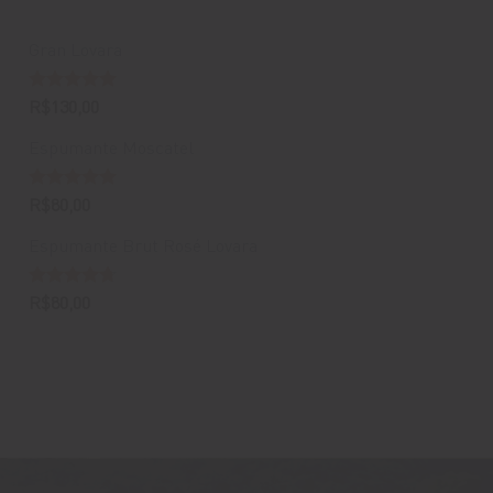
Gran Lovara
Avaliação
R$
130,00
5.00
de 5
Espumante Moscatel
Avaliação
R$
80,00
5.00
de 5
Espumante Brut Rosé Lovara
Avaliação
R$
80,00
4.67
de 5