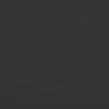
NOVIDADES
Celebre Seu Aniversário na Vinícola Lovara: Um
13
set
Espaço Único para Momentos Inesquecíveis
Nenhum
comentário
Casamento em Meio aos Vinhedos na Serra Gaúcha
23
em
Celebre
jul
Nenhum
Seu
comentário
Aniversário
em
na
Descubra a Vinícola Lovara na Rota Caminhos de
23
Casamento
Vinícola
em
jul
Pedra em Bento Gonçalves
Lovara:
Meio
Um
Nenhum
aos
Espaço
comentário
Vinhedos
Único
Vinhos com Entrega Rápida em São Paulo
07
em
na
para
Descubra
Serra
out
Momentos
Nenhum
a
Gaúcha
Inesquecíveis
comentário
Vinícola
em
Lovara
Vinhos
na
com
Rota
Entrega
Caminhos
Rápida
de
em
Pedra
São
em
Paulo
Bento
Gonçalves
Horário de Atendimento de Terça a Sábado das 09:00 às 