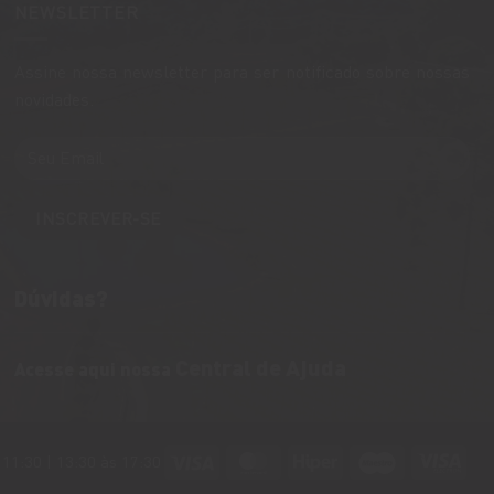
NEWSLETTER
Assine nossa newsletter para ser notificado sobre nossas
novidades.
Dúvidas?
Central de Ajuda
Acesse aqui nossa
Visa
MasterCard
Hiper
Maestro
Visa
11:30 | 13:30 às 17:30
Elec