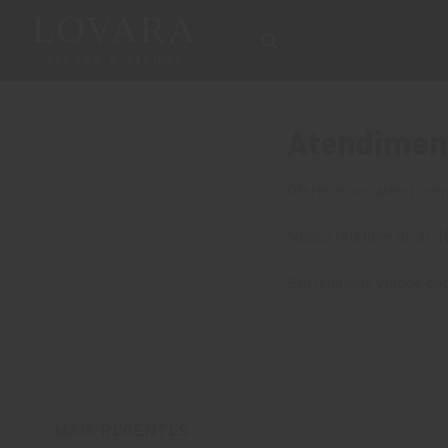
Skip
to
content
Atendiment
Oferecemos atendimen
Nosso telefone local:
(
Entregamos vinhos com
MAIS RECENTES