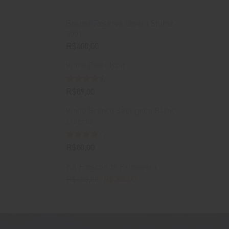
Grande Reserva Lovara Shiraz
2001
R$
400,00
Vinho Pinot Noir
Avaliação
R$
89,00
4.50
de 5
Vinho Branco Sauvignon Blanc
Libertà
Avaliação
R$
80,00
4.00
de
5
Kit Frescor de Primavera
O
O
R$
400,00
R$
388,00
preço
preço
original
atual
era:
é:
R$400,00.
R$388,00.