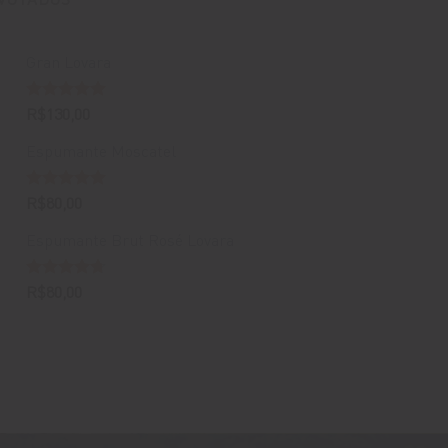
Gran Lovara
Avaliação
R$
130,00
5.00
de 5
Espumante Moscatel
Avaliação
R$
80,00
5.00
de 5
Espumante Brut Rosé Lovara
Avaliação
R$
80,00
4.67
de 5