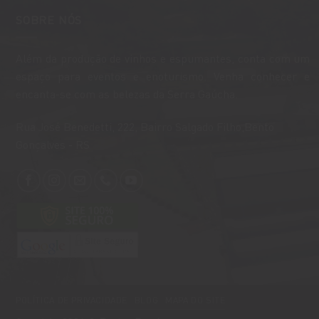
R$400,00.
R$388,00.
SOBRE NÓS
Além da produção de vinhos e espumantes, conta com um
espaço para eventos e enoturismo. Venha conhecer e
encanta-se com as belezas da Serra Gaúcha.
​Rua José Benedetti, 222, Bairro Salgado Filho,Bento
Gonçalves - RS
POLÍTICA DE PRIVACIDADE
BLOG
MAPA DO SITE