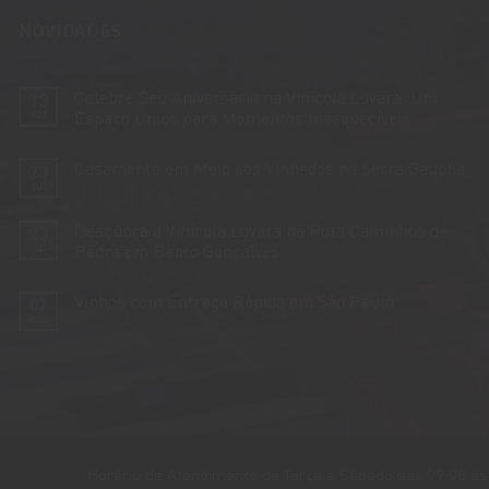
NOVIDADES
Celebre Seu Aniversário na Vinícola Lovara: Um
13
set
Espaço Único para Momentos Inesquecíveis
Nenhum
comentário
Casamento em Meio aos Vinhedos na Serra Gaúcha
23
em
Celebre
jul
Nenhum
Seu
comentário
Aniversário
em
na
Descubra a Vinícola Lovara na Rota Caminhos de
23
Casamento
Vinícola
em
jul
Pedra em Bento Gonçalves
Lovara:
Meio
Um
Nenhum
aos
Espaço
comentário
Vinhedos
Único
Vinhos com Entrega Rápida em São Paulo
07
em
na
para
Descubra
Serra
out
Momentos
Nenhum
a
Gaúcha
Inesquecíveis
comentário
Vinícola
em
Lovara
Vinhos
na
com
Rota
Entrega
Caminhos
Rápida
de
em
Pedra
São
em
Paulo
Bento
Gonçalves
Horário de Atendimento de Terça a Sábado das 09:00 às 