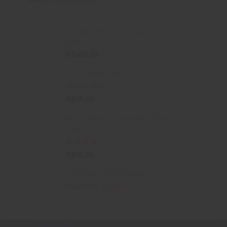
Grande Reserva Lovara Shiraz
2001
R$
400,00
Vinho Pinot Noir
Avaliação
R$
89,00
4.50
de 5
Vinho Branco Sauvignon Blanc
Libertà
Avaliação
R$
80,00
4.00
de
5
Kit Frescor de Primavera
O
O
R$
400,00
R$
388,00
preço
preço
original
atual
era:
é: