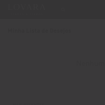
Skip
to
content
Minha Lista de Desejos
Nenhum p
MAIS RECENTES