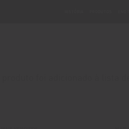
HISTÓRIA
PRODUTOS
ENOT
roduto foi adicionado à lista d
MAIS VENDIDOS
MAIS