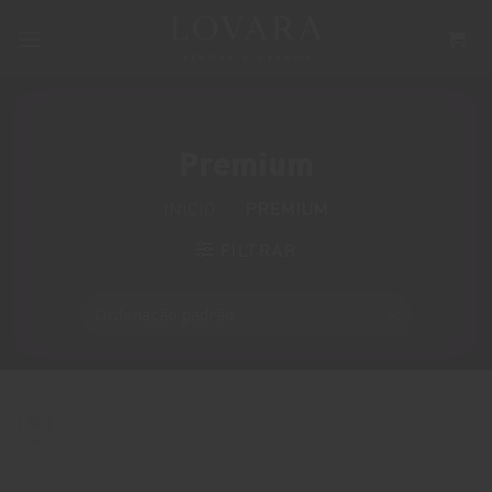
Skip
to
content
Premium
INÍCIO
»
PREMIUM
FILTRAR
ADICIONE A LISTA DE DESEJOS