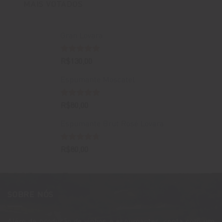
MAIS VOTADOS
Gran Lovara
Avaliação
R$
130,00
5.00
de 5
Espumante Moscatel
Avaliação
R$
80,00
5.00
de 5
Espumante Brut Rosé Lovara
Avaliação
R$
80,00
4.67
de 5
SOBRE NÓS
Além da produção de vinhos e espumantes, conta com um