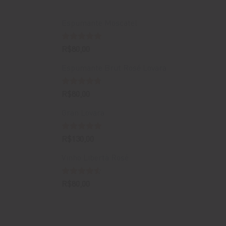
Espumante Moscatel
Avaliação
R$
80,00
5.00
de 5
Espumante Brut Rosé Lovara
Avaliação
R$
80,00
4.67
de 5
Gran Lovara
Avaliação
R$
130,00
5.00
de 5
Vinho Libertà Rosé
Avaliação
R$
80,00
4.50
de 5