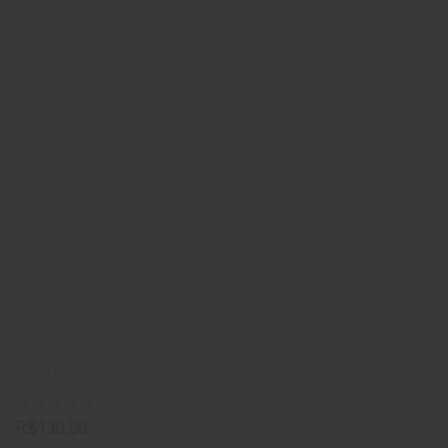
PREMIUM
Gran Lovara
(4)
Avaliação
5
R$
130,00
de 5