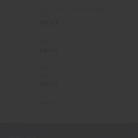
Grande Reserva Lovara Shiraz
2001
R$
400,00
Vinho Pinot Noir
Avaliação
R$
89,00
4.50
de 5
Vinho Branco Sauvignon Blanc
Libertà
Avaliação
R$
80,00
4.00
de
5
Kit Frescor de Primavera
O
O
R$
400,00
R$
388,00
preço
preço
original
atual
era:
é:
R$400,00.
R$388,00.
SOBRE NÓS