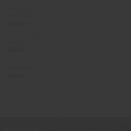
Gran Lovara
Avaliação
R$
130,00
5.00
de 5
Espumante Moscatel
Avaliação
R$
80,00
5.00
de 5
Espumante Brut Rosé Lovara
Avaliação
R$
80,00
4.67
de 5
NEWSLETTER