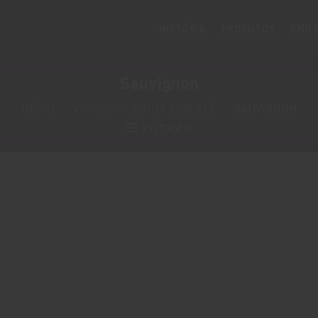
HISTÓRIA
PRODUTOS
ENOT
Sauvignon
INÍCIO
»
VINHOS
»
LINHA LIBERTÀ
»
SAUVIGNON
FILTRAR