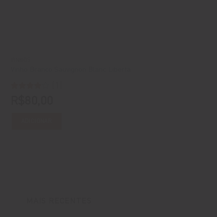
VINHOS
Vinho Branco Sauvignon Blanc Libertà
(1)
Avaliação
R$
80,00
4
de 5
ADICIONAR
MAIS RECENTES