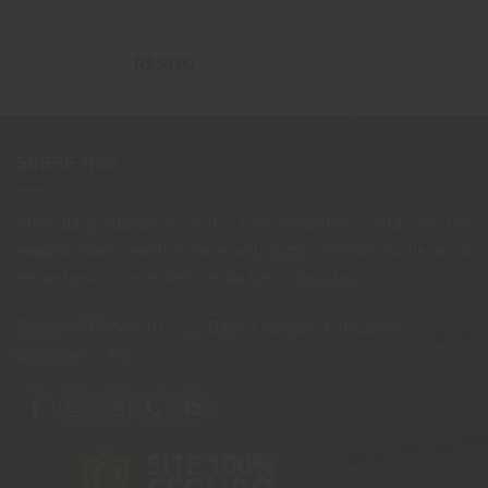
Espumante Brut Rosé Lovara
Avaliação
R$
80,00
4.67
de 5
SOBRE NÓS
Além da produção de vinhos e espumantes, conta com um
espaço para eventos e enoturismo. Venha conhecer e
encanta-se com as belezas da Serra Gaúcha.
​Rua José Benedetti, 222, Bairro Salgado Filho,Bento
Gonçalves - RS