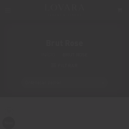
Skip
to
content
Brut Rose
INÍCIO
»
BRUT ROSE
FILTRAR
Novo
ADICIONE A LISTA DE DESEJOS