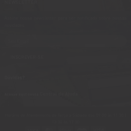
NEWSLETTER
com
Rota
Entrega
Caminhos
Rápida
de
em
Pedra
São
Assine nossa newsletter para ser notificado sobre nossas
em
Paulo
Bento
novidades.
Gonçalves
Dúvidas?
Central de Ajuda
Acesse aqui nossa
Horário de Atendimento de Terça a Sábado das 09:00 às 11:30 |
13:30 às 17:30
Visa
MasterCard
Hiper
Maestro
Visa