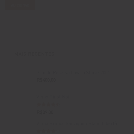
ADICIONAR
MAIS RECENTES
Grande Reserva Lovara Shiraz 2001
R$
400,00
Vinho Pinot Noir
Avaliação
R$
89,00
4.50
de 5
Vinho Branco Sauvignon Blanc Libertà