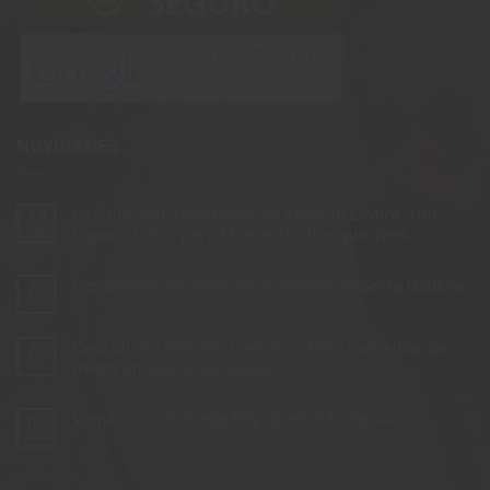
NOVIDADES
Celebre Seu Aniversário na Vinícola Lovara: Um
13
set
Espaço Único para Momentos Inesquecíveis
Nenhum
comentário
Casamento em Meio aos Vinhedos na Serra Gaúcha
23
em
Celebre
jul
Nenhum
Seu
comentário
Aniversário
em
na
Descubra a Vinícola Lovara na Rota Caminhos de
23
Casamento
Vinícola
em
jul
Pedra em Bento Gonçalves
Lovara:
Meio
Um
Nenhum
aos
Espaço
comentário
Vinhedos
Único
Vinhos com Entrega Rápida em São Paulo
07
em
na
para
Descubra
Serra
out
Momentos
Nenhum
a
Gaúcha
Inesquecíveis
comentário
Vinícola
em
Lovara
Vinhos
na