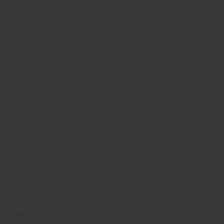
BRUT
Espumante Brut Rosé Lovara
(3)
Avaliação
R$
80,00
4.67
de 5