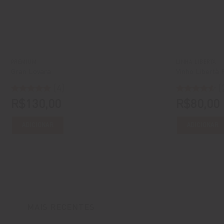
PREMIUM
LINHA LIBERTÀ
Gran Lovara
Vinho Libertà 
(4)
(
Avaliação
R$
130,00
5
Avaliação
R$
80,00
de 5
4.5
de 5
ADICIONAR
ADICIONAR
MAIS RECENTES