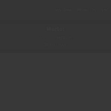
HISTÓRIA
PRODUTOS
ENOT
Merlot
INÍCIO
»
MERLOT
FILTRAR
ADICIONE A LISTA DE DESEJOS
ADICIONE A LIS