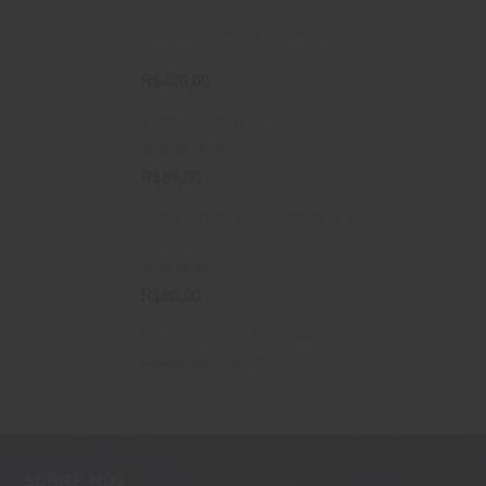
Grande Reserva Lovara Shiraz
2001
R$
400,00
Vinho Pinot Noir
Avaliação
R$
89,00
4.50
de 5
Vinho Branco Sauvignon Blanc
Libertà
Avaliação
R$
80,00
4.00
de
5
Kit Frescor de Primavera
O
O
R$
400,00
R$
388,00
preço
preço
original
atual
era:
é:
R$400,00.
R$388,00.
SOBRE NÓS