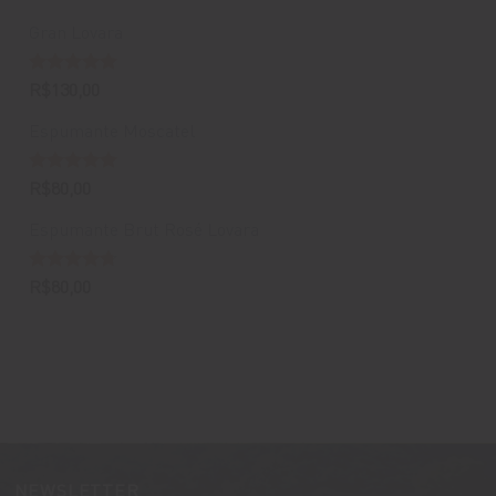
Gran Lovara
Avaliação
R$
130,00
5.00
de 5
Espumante Moscatel
Avaliação
R$
80,00
5.00
de 5
Espumante Brut Rosé Lovara
Avaliação
R$
80,00
4.67
de 5
NEWSLETTER