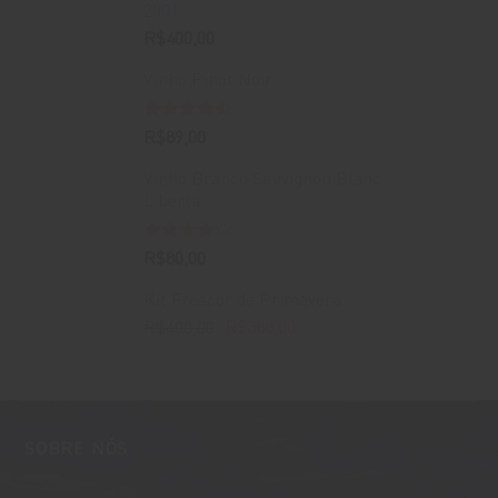
2001
R$
400,00
Vinho Pinot Noir
Avaliação
R$
89,00
4.50
de 5
Vinho Branco Sauvignon Blanc
Libertà
Avaliação
R$
80,00
4.00
de
5
Kit Frescor de Primavera
O
O
R$
400,00
R$
388,00
preço
preço
original
atual
era:
é:
R$400,00.
R$388,00.
SOBRE NÓS