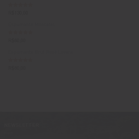
Avaliação
R$
130,00
5.00
de 5
Espumante Moscatel
Avaliação
R$
80,00
5.00
de 5
Espumante Brut Rosé Lovara
Avaliação
R$
80,00
4.67
de 5
NEWSLETTER