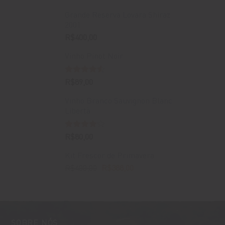
Grande Reserva Lovara Shiraz
2001
R$
400,00
Vinho Pinot Noir
Avaliação
R$
89,00
4.50
de 5
Vinho Branco Sauvignon Blanc
Libertà
Avaliação
R$
80,00
4.00
de
5
Kit Frescor de Primavera
O
O
R$
400,00
R$
388,00
preço
preço
original
atual
era:
é:
R$400,00.
R$388,00.
SOBRE NÓS