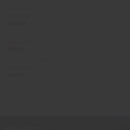
Gran Lovara
Avaliação
R$
130,00
5.00
de 5
Espumante Moscatel
Avaliação
R$
80,00
5.00
de 5
Espumante Brut Rosé Lovara
Avaliação
R$
80,00
4.67
de 5
NEWSLETTER