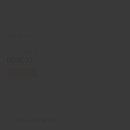
LINHA LIBERTÀ
Vinho Libertà Rosé
(2)
Avaliação
R$
80,00
4.5
de 5
ADICIONAR
MAIS RECENTES