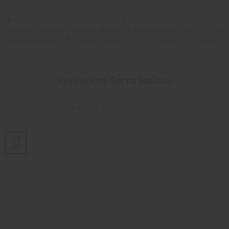
Postado em
Vinícolas na Serra Gaúcha
|
Marcado
Bento
Gonçalves
,
caminhosdepedra
,
colheita
,
elaboraçaodevinhos
,
safra2021
,
Serra
Gaúcha
,
Vinícola em Bento
,
vinicolalovara
Deixe um comentário
VINÍCOLAS NA SERRA GAÚCHA
Vinícola na Serra Gaúcha
POSTED ON
05/04/2021
BY
ADMIN
05
abr