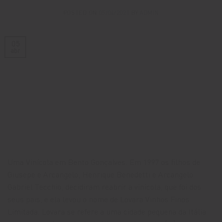
POSTED ON
05/04/2021
BY
ADMIN
05
abr
Uma Vinícola em Bento Gonçalves. Em 1997 os filhos de
Giusepe e Arcangelo, Henrique Benedetti e Arcangelo
Gabriel Tecchio, decidiram reabrir a vinícola, que foi dos
seus pais, e ela levou o nome de Lovara Vinhos Finos
Limitada. Lovara se refere a uma cidade pequena da Itália