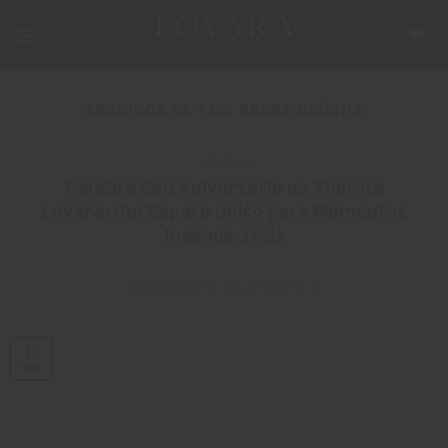
Skip
to
content
ARQUIVOS DE TAG:
SERRA GAÚCHA
EVENTOS
Celebre Seu Aniversário na Vinícola
Lovara: Um Espaço Único para Momentos
Inesquecíveis
POSTED ON
13/09/2024
BY
ADMIN
13
set