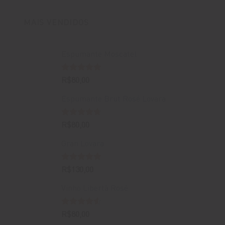
R$400,00.
R$388,00.
MAIS VENDIDOS
Espumante Moscatel
Avaliação
R$
80,00
5.00
de 5
Espumante Brut Rosé Lovara
Avaliação
R$
80,00
4.67
de 5
Gran Lovara
Avaliação
R$
130,00
5.00
de 5
Vinho Libertà Rosé
Avaliação
R$
80,00
4.50
de 5