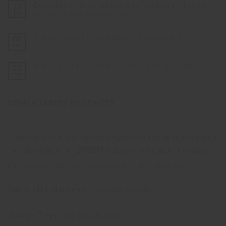
na
Descubra a Vinícola Lovara na Rota Caminhos de
23
Casamento
Vinícola
em
jul
Pedra em Bento Gonçalves
Lovara:
Meio
Um
Nenhum
aos
Espaço
comentário
Vinhedos
Único
Vinhos com Entrega Rápida em São Paulo
07
em
na
para
Descubra
Serra
out
Momentos
Nenhum
a
Gaúcha
Inesquecíveis
comentário
Vinícola
em
Lovara
Brindar bons momentos pede um ótimo vinho
23
Vinhos
na
com
mar
Rota
Nenhum
Entrega
Caminhos
comentário
Rápida
em
de
em
Brindar
Pedra
São
COMENTÁRIOS RECENTES
bons
em
Paulo
momentos
Bento
pede
Gonçalves
um
ótimo
vinho
Thank you so much for this newsletter Thank you so much
for this newsletter 2995215 https://t.me appleipnoneipad !
em
Desconto de 20% Promoção Mês do Consumidor
Raimundo Holanda
em
Produtos da Loja
Rodrigo P.
em
Produtos da Loja