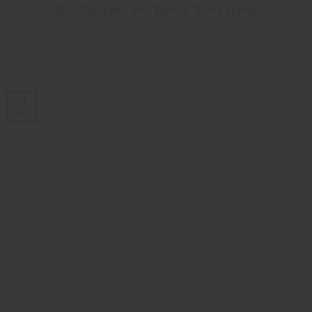
Enoturismo em Bento Gonçalves
POSTED ON
01/09/2021
BY
ADMIN
01
set