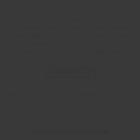
Vinícola na Serra Gaúcha, conheça a Vinícola Lovara. Em
1997 os filhos de Giusepe e Arcangelo, Henrique Benedetti
e Arcangelo Gabriel Tecchio, decidiram reabrir a vinícola,
que foi dos seus pais, e ela levou o nome de Lovara Vinhos
Finos Limitada. Lovara se refere a uma cidade pequena da
Itália pertencente à província de Vicenza, […]
CONTINUAR LENDO
→
Postado em
Vinícolas na Serra Gaúcha
|
Marcado
Bento
Gonçalves
,
Casamentos
,
enoturismo
,
gastronomia
,
Lojadevinhos
,
Serra
Gaúcha
,
Vinho
,
Vinícola em Bento
Deixe um comentário
VINÍCOLAS NA SERRA GAÚCHA
Vinícola em Bento Gonçalves