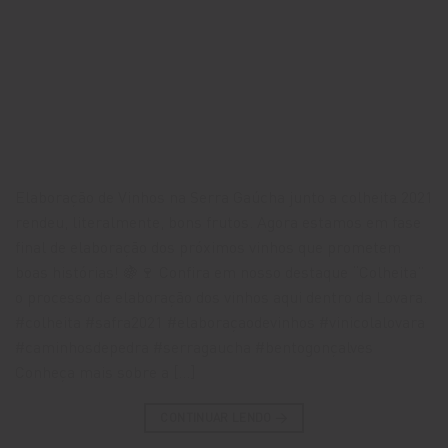
Elaboração de Vinhos na Serra Gaúcha junto a colheita 2021
rendeu, literalmente, bons frutos. Agora estamos em fase
final de elaboração dos próximos vinhos que prometem
boas histórias! 🍇🍷 Confira em nosso destaque “Colheita”
o processo de elaboração dos vinhos aqui dentro da Lovara.
#colheita #safra2021 #elaboraçaodevinhos #vinicolalovara
#caminhosdepedra #serragaucha #bentogonçalves
Conheça mais sobre a […]
CONTINUAR LENDO
→