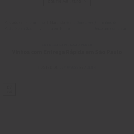
CONTINUAR LENDO
→
Postado em
Enoturismo
|
Marcado
Bento Gonçalves
,
Caminhos de
Pedra
,
Serra Gaúcha
,
Vinícola em Bento
Deixe um comentário
ENTREGA RÁPIDA
,
SÃO PAULO
Vinhos com Entrega Rápida em São Paulo
POSTED ON
07/10/2022
BY
ADMIN
07
out