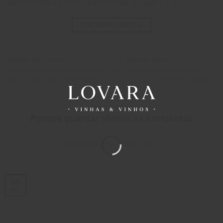
pertencente à província de Vicenza, do qual a […]
CONTINUAR LENDO
→
Postado em
Vinícolas na Serra Gaúcha
|
Marcado
Bento
Gonçalves
,
Casamentos
,
enoturismo
,
gastronomia
,
Lojadevinhos
,
Serra
Gaúcha
,
Vinho
,
Vinícola em Bento
Deixe um comentário
DICAS
,
VINHOS
Porque guardar vinhos na horizontal
POSTED ON
05/04/2021
BY
ADMIN
05
abr