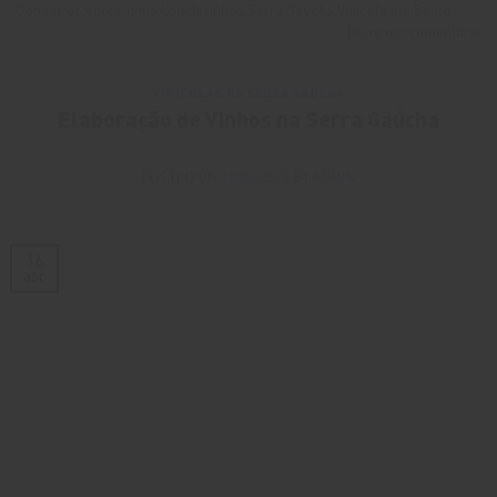
Gonçalves
,
enoturismo
,
Lojadevinhos
,
Serra Gaúcha
,
Vinícola em Bento
Deixe um comentário
VINÍCOLAS NA SERRA GAÚCHA
Elaboração de Vinhos na Serra Gaúcha
POSTED ON
16/04/2021
BY
ADMIN
16
abr