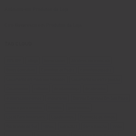
Anônimo
em
Produtos da Loja
Ciro Bavaresco
em
Produtos da Loja
TAG CLOUD
20% OFF
adega
Aniversários
Atrativos para vinícola
Bento Gonçalves
Caminhos de Pedra
caminhosdepedra
Casamento em meio aos vinhedos
Casamento na serra gaúcha
Casamentos
colheita
dicadaenologa
dicadevinho
elaboraçaodevinhos
enoturismo
Entrega Expressa Em São Paulo
espaço para eventos
Eventos
gastronomia
Local Para Aniversário
Lojadevinhos
Promoção de Vinhos
Rio Grande do Sul
rolhas
safra2021
Serra Gaúcha
Vinho
vinicolalovara
Vinícola em Bento
Vinícola na Serra Gaúcha