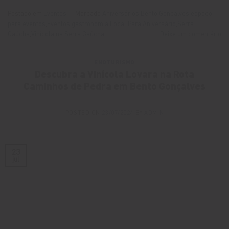
Postado em
Eventos
|
Marcado
Aniversários
,
Bento Gonçalves
,
espaço
para eventos
,
Eventos
,
gastronomia
,
Local Para Aniversário
,
Serra
Gaúcha
,
Vinícola na Serra Gaúcha
Deixe um comentário
ENOTURISMO
Descubra a Vinícola Lovara na Rota
Caminhos de Pedra em Bento Gonçalves
POSTED ON
23/07/2024
BY
ADMIN
23
jul