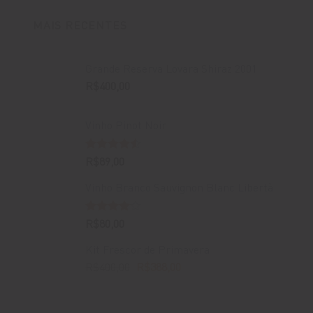
MAIS RECENTES
Grande Reserva Lovara Shiraz 2001
R$
400,00
Vinho Pinot Noir
Avaliação
R$
89,00
4.50
de 5
Vinho Branco Sauvignon Blanc Libertà
Avaliação
R$
80,00
4.00
de
5
Kit Frescor de Primavera
O
O
R$
400,00
R$
388,00
preço
preço
original
atual
era:
é: