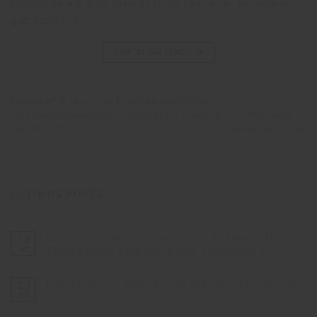
Porém, para alguns tipos de rolha não se faz necessário
guardar o […]
CONTINUAR LENDO
→
Postado em
Dicas
,
Vinhos
|
Marcado
adega
,
Bento
Gonçalves
,
dicadaenologa
,
dicadevinho
,
Rio Grande do Sul
,
rolhas
,
Serra
Gaúcha
,
Vinho
Deixe um comentário
ÚLTIMOS POSTS
Celebre Seu Aniversário na Vinícola Lovara: Um
13
set
Espaço Único para Momentos Inesquecíveis
Nenhum
comentário
Casamento em Meio aos Vinhedos na Serra Gaúcha
23
em
Celebre
jul
Nenhum
Seu
comentário
Aniversário
em