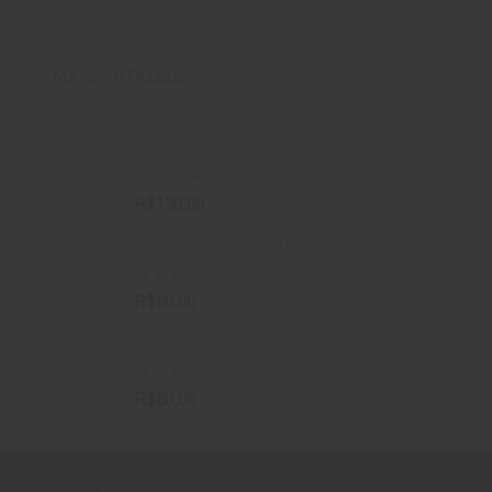
MAIS VOTADOS
Gran Lovara
Avaliação
R$
130,00
5.00
de 5
Espumante Moscatel
Avaliação
R$
80,00
5.00
de 5
Espumante Brut Rosé Lovara
Avaliação
R$
80,00
4.67
de 5