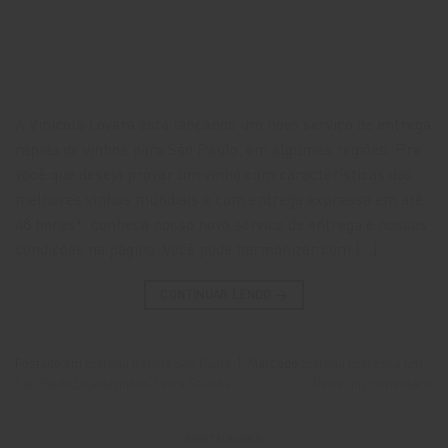
A Vinícola Lovara está lançando um novo serviço de entrega
rápida de vinhos para São Paulo, em algumas regiões. Pra
você que deseja provar um vinho com características dos
melhores vinhos mundiais e com entrega expressa em até
48 horas*, conheça nosso novo serviço de entrega e nossas
condições na página: Você pode harmonizar com […]
CONTINUAR LENDO
→
Postado em
Entrega Rápida
,
São Paulo
|
Marcado
Entrega Expressa Em
São Paulo
,
Lojadevinhos
,
Serra Gaúcha
Deixe um comentário
ENOTURISMO