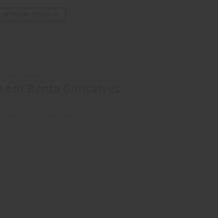
CONTINUAR LENDO
→
Serra Gaúcha
,
Vinícola em Bento
Deixe 
ENOTURISMO
 em Bento Gonçalves
D ON
01/09/2021
BY
ADMIN