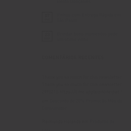
Bento Gonçalves
Espaço
Meio
Único
aos
Nenhum
para
Vinhedos
comentário
Momentos
na
Vinhos com Entrega Rápida em
07
em
Inesquecíveis
Serra
Descubra
out
São Paulo
Gaúcha
a
Vinícola
Nenhum
Lovara
comentário
Brindar bons momentos pede
23
na
em
Rota
Vinhos
mar
um ótimo vinho
Caminhos
com
de
Entrega
Nenhum
Pedra
Rápida
comentário
em
em
em
COMENTÁRIOS RECENTES
Bento
São
Brindar
Gonçalves
Paulo
bons
momentos
pede
um
ótimo
Thank you so much for this newsletter
vinho
Thank you so much for this newsletter
2995215 https://t.me appleipnoneipad !
em
Desconto de 20% Promoção Mês do
Consumidor
Raimundo Holanda
em
Produtos da
Loja