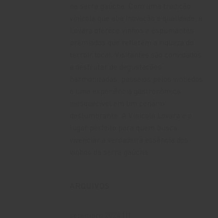
na serra gaúcha. Com uma tradição
vinícola que alia inovação e qualidade, a
Lovara oferece vinhos e espumantes
premiados que refletem a riqueza do
terroir local. Visitantes são convidados
a desfrutar de degustações
harmonizadas, passeios pelos vinhedos
e uma experiência gastronômica
inesquecível em um cenário
deslumbrante. A Vinícola Lovara é o
lugar perfeito para quem busca
vivenciar a verdadeira essência dos
vinhos da serra gaúcha.
ARQUIVOS
setembro 2024
(1)