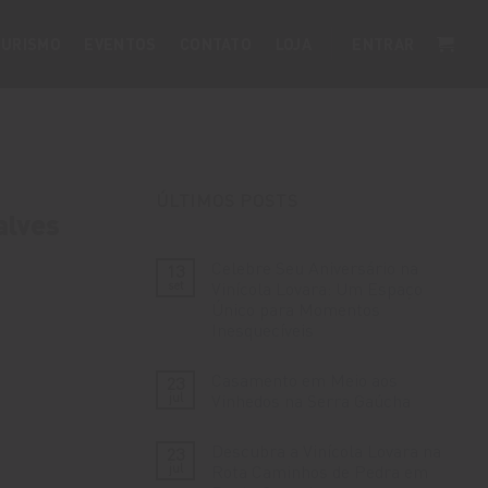
URISMO
EVENTOS
CONTATO
LOJA
ENTRAR
ÚLTIMOS POSTS
alves
Celebre Seu Aniversário na
13
set
Vinícola Lovara: Um Espaço
Único para Momentos
Inesquecíveis
Nenhum
comentário
Casamento em Meio aos
23
em
Celebre
jul
Vinhedos na Serra Gaúcha
Seu
Aniversário
Nenhum
na
comentário
Descubra a Vinícola Lovara na
23
Vinícola
em
Lovara:
Casamento
jul
Rota Caminhos de Pedra em
Um
em