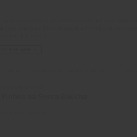
urismo em Bento Gonçalves, conheça nossas história atrativos e 
na Serra Gaúcha em Bento Gonçalves, a Vinícola Lovara se desta
mais aguardada por […]
CONTINUAR LENDO
→
es
,
enoturismo
,
Lojadevinhos
,
Serra Gaúcha
,
Vinícola em Bento
Deixe 
COLAS NA SERRA GAÚCHA
 Vinhos na Serra Gaúcha
D ON
16/04/2021
BY
ADMIN