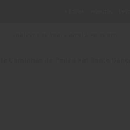
HISTÓRIA
PRODUTOS
ENOT
ARQUIVOS DE TAG:
VINÍCOLA EM BENTO
ENOTURISMO
ota Caminhos de Pedra em Bento Gonç
D ON
23/07/2024
BY
ADMIN