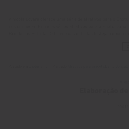
Vinícola Lovara oferece uma série de atrativos para o Enot
nos conhecer. Entre os vários atrativos para o Enoturismo 
Brinde das Estrelas O brinde das estrelas festeja a época 
Postado em
Enoturismo
|
Marcado
Atrativos para vinícola
,
Bento Gonçalv
VINÍ
Elaboração de
POSTE