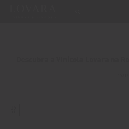
Skip
to
content
Descubra a Vinícola Lovara na R
POSTE
23
jul