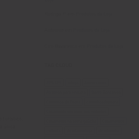
Rodrigo P.
em
Produtos da Loja
Anônimo
em
Produtos da Loja
Ciro Bavaresco
em
Produtos da Loja
TAG CLOUD
20% OFF
adega
Aniversários
Atrativos para vinícola
Bento Gonçalves
Caminhos de Pedra
caminhosdepedra
Casamento em meio aos vinhedos
 turístico,
Casamento na serra gaúcha
Casamentos
a única
colheita
dicadaenologa
dicadevinho