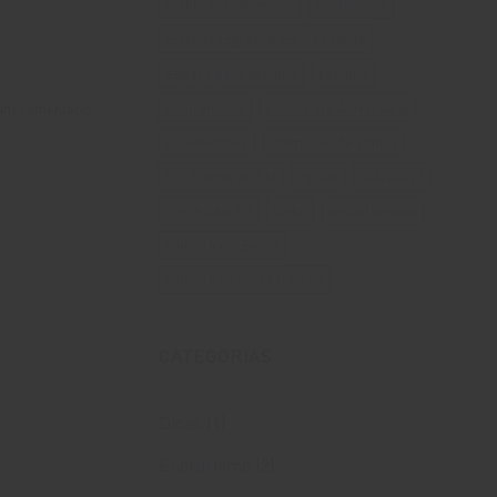
elaboraçaodevinhos
enoturismo
Entrega Expressa Em São Paulo
espaço para eventos
Eventos
gastronomia
Local Para Aniversário
um comentário
Lojadevinhos
Promoção de Vinhos
Rio Grande do Sul
rolhas
safra2021
Serra Gaúcha
Vinho
vinicolalovara
Vinícola em Bento
Vinícola na Serra Gaúcha
CATEGORIAS
Dicas
(1)
Enoturismo
(2)