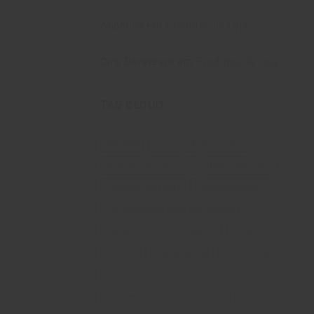
Anônimo
em
Produtos da Loja
Ciro Bavaresco
em
Produtos da Loja
TAG CLOUD
20% OFF
adega
Aniversários
Atrativos para vinícola
Bento Gonçalves
Caminhos de Pedra
caminhosdepedra
Casamento em meio aos vinhedos
Casamento na serra gaúcha
Casamentos
colheita
dicadaenologa
dicadevinho
elaboraçaodevinhos
enoturismo
Entrega Expressa Em São Paulo