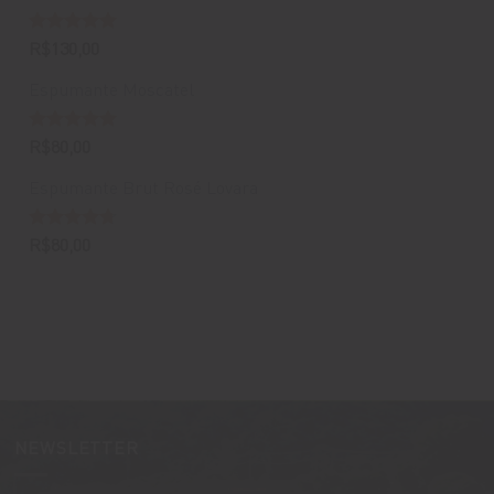
Avaliação
R$
130,00
5.00
de 5
Espumante Moscatel
Avaliação
R$
80,00
5.00
de 5
Espumante Brut Rosé Lovara
Avaliação
R$
80,00
4.67
de 5
NEWSLETTER