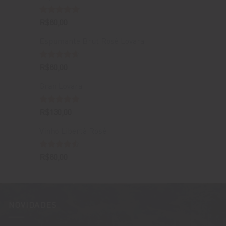
Avaliação
R$
80,00
5.00
de 5
Espumante Brut Rosé Lovara
Avaliação
R$
80,00
4.67
de 5
Gran Lovara
Avaliação
R$
130,00
5.00
de 5
Vinho Libertà Rosé
Avaliação
R$
80,00
4.50
de 5
NOVIDADES