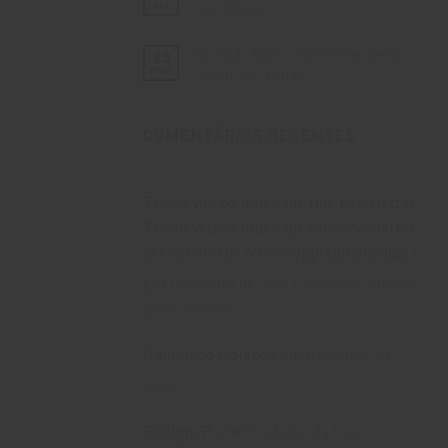
Descubra
out
São Paulo
Gaúcha
a
Vinícola
Nenhum
Lovara
comentário
Brindar bons momentos pede
23
na
em
Rota
Vinhos
mar
um ótimo vinho
Caminhos
com
de
Entrega
Nenhum
Pedra
Rápida
comentário
em
em
em
COMENTÁRIOS RECENTES
Bento
São
Brindar
Gonçalves
Paulo
bons
momentos
pede
um
ótimo
Thank you so much for this newsletter
vinho
Thank you so much for this newsletter
2995215 https://t.me appleipnoneipad !
em
Desconto de 20% Promoção Mês do
Consumidor
Raimundo Holanda
em
Produtos da
Loja
Rodrigo P.
em
Produtos da Loja