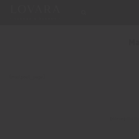
Skip
to
content
Ma
[mailpoet_page]
Esse registro fo