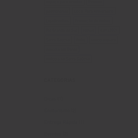
espaço para eventos
Eventos
gastronomia
Local Para Aniversário
Lojadevinhos
Promoção de Vinhos
Rio Grande do Sul
rolhas
safra2021
Serra Gaúcha
Vinho
vinicolalovara
Vinícola em Bento
Vinícola na Serra Gaúcha
CATEGORIAS
Dicas
(1)
Enoturismo
(2)
Entrega Rápida
(1)
Eventos
(2)