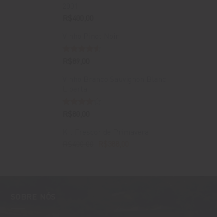
2001
R$
400,00
Vinho Pinot Noir
Avaliação
R$
89,00
4.50
de 5
Vinho Branco Sauvignon Blanc
Libertà
Avaliação
R$
80,00
4.00
de
5
Kit Frescor de Primavera
O
O
R$
400,00
R$
388,00
preço
preço
original
atual
era:
é:
R$400,00.
R$388,00.
SOBRE NÓS