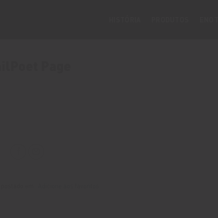
HISTÓRIA
PRODUTOS
ENOT
ilPoet Page
i postado em .
Adicione aos favoritos
.