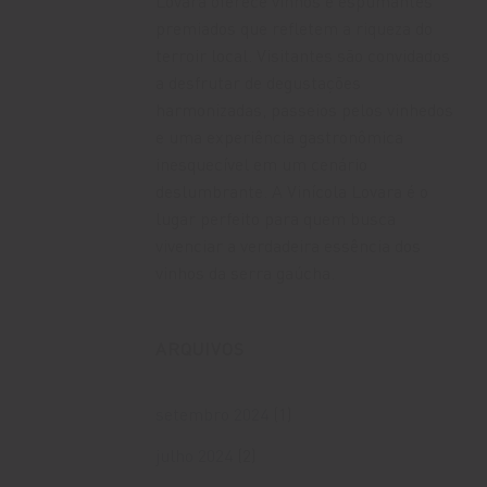
Lovara oferece vinhos e espumantes
premiados que refletem a riqueza do
terroir local. Visitantes são convidados
a desfrutar de degustações
harmonizadas, passeios pelos vinhedos
e uma experiência gastronômica
inesquecível em um cenário
deslumbrante. A Vinícola Lovara é o
lugar perfeito para quem busca
vivenciar a verdadeira essência dos
vinhos da serra gaúcha.
ARQUIVOS
setembro 2024
(1)
julho 2024
(2)