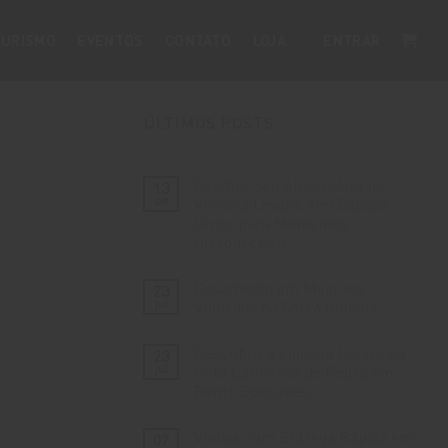
URISMO
EVENTOS
CONTATO
LOJA
ENTRAR
ÚLTIMOS POSTS
Celebre Seu Aniversário na
13
set
Vinícola Lovara: Um Espaço
Único para Momentos
Inesquecíveis
Nenhum
comentário
Casamento em Meio aos
23
em
Celebre
jul
Vinhedos na Serra Gaúcha
Seu
Aniversário
Nenhum
na
comentário
Descubra a Vinícola Lovara na
23
Vinícola
em
Lovara:
Casamento
jul
Rota Caminhos de Pedra em
Um
em
Bento Gonçalves
Espaço
Meio
Único
aos
Nenhum
para
Vinhedos
comentário
Momentos
na
Vinhos com Entrega Rápida em
07
em
Inesquecíveis
Serra