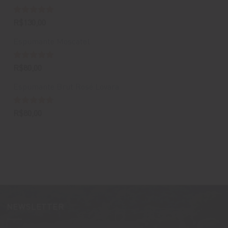
Avaliação
R$
130,00
5.00
de 5
Espumante Moscatel
Avaliação
R$
80,00
5.00
de 5
Espumante Brut Rosé Lovara
Avaliação
R$
80,00
4.67
de 5
NEWSLETTER