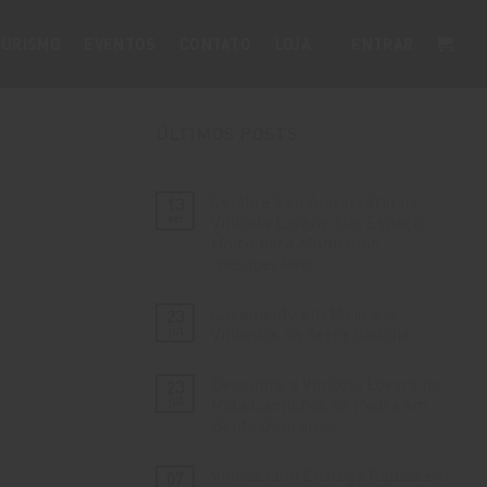
URISMO
EVENTOS
CONTATO
LOJA
ENTRAR
ÚLTIMOS POSTS
Celebre Seu Aniversário na
13
set
Vinícola Lovara: Um Espaço
Único para Momentos
Inesquecíveis
Nenhum
comentário
Casamento em Meio aos
23
em
Celebre
jul
Vinhedos na Serra Gaúcha
Seu
Aniversário
Nenhum
na
comentário
Descubra a Vinícola Lovara na
23
Vinícola
em
Lovara:
Casamento
jul
Rota Caminhos de Pedra em
Um
em
Bento Gonçalves
Espaço
Meio
Único
aos
Nenhum
para
Vinhedos
comentário
Momentos
na
Vinhos com Entrega Rápida em
07
em
Inesquecíveis
Serra