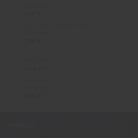
Avaliação
R$
80,00
5.00
de 5
Espumante Brut Rosé Lovara
Avaliação
R$
80,00
4.67
de 5
Gran Lovara
Avaliação
R$
130,00
5.00
de 5
Vinho Libertà Rosé
Avaliação
R$
80,00
4.50
de 5
NOVIDADES