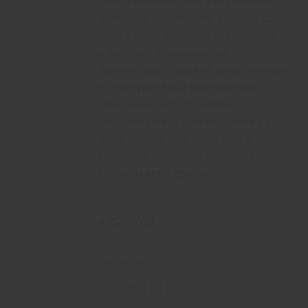
Lovara oferece vinhos e espumantes
premiados que refletem a riqueza do
terroir local. Visitantes são convidados
a desfrutar de degustações
harmonizadas, passeios pelos vinhedos
e uma experiência gastronômica
inesquecível em um cenário
deslumbrante. A Vinícola Lovara é o
lugar perfeito para quem busca
vivenciar a verdadeira essência dos
vinhos da serra gaúcha.
ARQUIVOS
setembro 2024
(1)
julho 2024
(2)