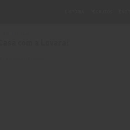
HISTÓRIA
PRODUTOS
ENOT
FIQUE EM CASA
Casa com a Lovara!
D ON
17/02/2020
BY
ADMIN