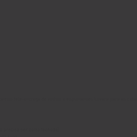
izamos tele-entrega de vinhos e espumantes Lovara para as cida
o precisa ser caixa fechada).
627.1699.