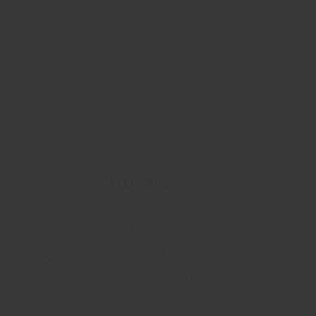
espaço para eventos
Eventos
gastronomia
Local Para Aniversário
Lojadevinhos
Promoção de Vinhos
Rio Grande do Sul
rolhas
safra2021
Serra Gaúcha
Vinho
vinicolalovara
Vinícola em Bento
Vinícola na Serra Gaúcha
CATEGORIAS
Dicas
(1)
Enoturismo
(2)
sumidor
Entrega Rápida
(1)
Eventos
(2)