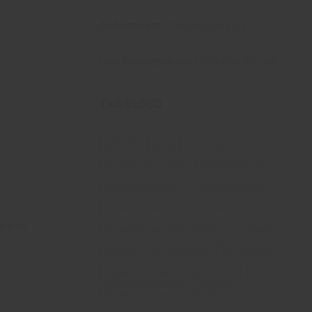
Anônimo
em
Produtos da Loja
Ciro Bavaresco
em
Produtos da Loja
TAG CLOUD
20% OFF
adega
Aniversários
Atrativos para vinícola
Bento Gonçalves
Caminhos de Pedra
caminhosdepedra
Casamento em meio aos vinhedos
des de
Casamento na serra gaúcha
Casamentos
colheita
dicadaenologa
dicadevinho
elaboraçaodevinhos
enoturismo
Entrega Expressa Em São Paulo