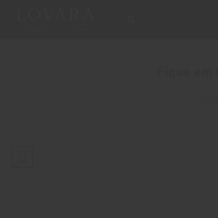
Skip
to
content
Fique em 
POSTE
17
fev