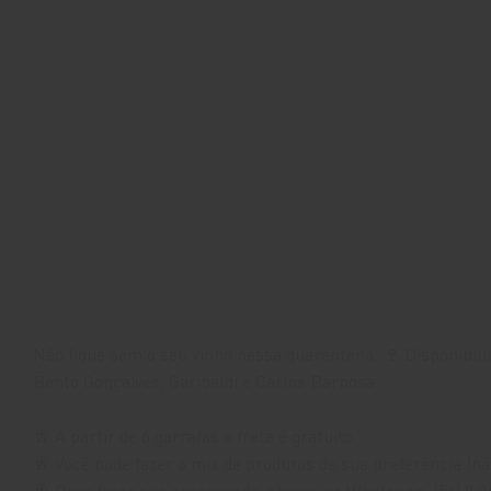
Não fique sem o seu vinho nessa quarentena. 🍷 Disponibil
Bento Gonçalves, Garibaldi e Carlos Barbosa.
.
🥂 A partir de 6 garrafas o frete é gratuito.
🥂 Você pode fazer o mix de produtos de sua preferência (nã
🥂 Para fazer sua encomenda, chame no Whatsapp: (54) 9 9