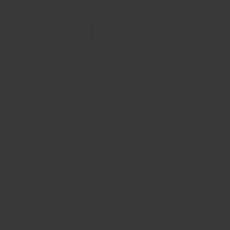
Descubra
out
São Paulo
Gaúcha
a
Vinícola
Nenhum
Lovara
comentário
Brindar bons momentos pede
23
na
em
Rota
Vinhos
mar
um ótimo vinho
Caminhos
com
de
Entrega
Nenhum
Pedra
Rápida
comentário
em
em
em
COMENTÁRIOS RECENTES
Bento
São
Brindar
Gonçalves
Paulo
bons
momentos
pede
um
ótimo
Thank you so much for this newsletter
vinho
Thank you so much for this newsletter
2995215 https://t.me appleipnoneipad !
em
Desconto de 20% Promoção Mês do
Consumidor
Raimundo Holanda
em
Produtos da
Loja
Rodrigo P.
em
Produtos da Loja