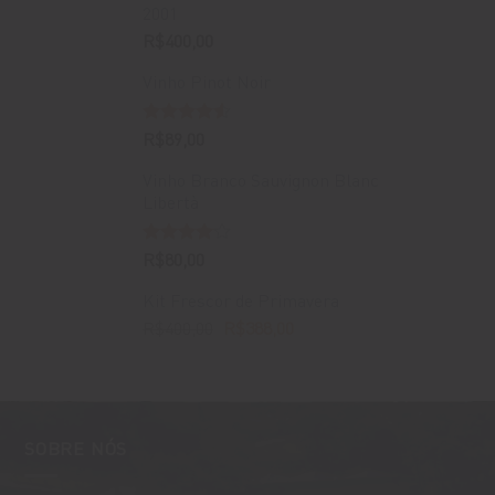
2001
R$
400,00
Vinho Pinot Noir
Avaliação
R$
89,00
4.50
de 5
Vinho Branco Sauvignon Blanc
Libertà
Avaliação
R$
80,00
4.00
de
5
Kit Frescor de Primavera
O
O
R$
400,00
R$
388,00
preço
preço
original
atual
era:
é:
R$400,00.
R$388,00.
SOBRE NÓS