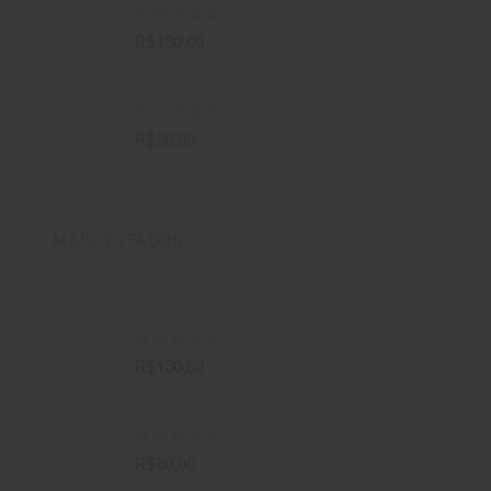
Avaliação
R$
130,00
5.00
de 5
Vinho Libertà Rosé
Avaliação
R$
80,00
4.50
de 5
MAIS VOTADOS
Gran Lovara
Avaliação
R$
130,00
5.00
de 5
Espumante Moscatel
Avaliação
R$
80,00
5.00
de 5