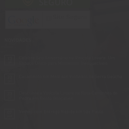
NOVIDADES
Celebre Seu Aniversário na Vinícola Lovara: Um
13
set
Espaço Único para Momentos Inesquecíveis
Nenhum
comentário
Casamento em Meio aos Vinhedos na Serra Gaúcha
23
em
Celebre
jul
Nenhum
Seu
comentário
Aniversário
em
na
Descubra a Vinícola Lovara na Rota Caminhos de
23
Casamento
Vinícola
em
jul
Pedra em Bento Gonçalves
Lovara:
Meio
Um
Nenhum
aos
Espaço
comentário
Vinhedos
Único
Vinhos com Entrega Rápida em São Paulo
07
em
na
para
Descubra
Serra
out
Momentos
Nenhum
a
Gaúcha
Inesquecíveis
comentário
Vinícola
em
Lovara
Vinhos