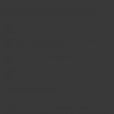
Celebre Seu Aniversário na Vinícola Lovara: Um
13
set
Espaço Único para Momentos Inesquecíveis
Nenhum
comentário
Casamento em Meio aos Vinhedos na Serra Gaúcha
23
em
Celebre
jul
Nenhum
Seu
comentário
Aniversário
em
na
Descubra a Vinícola Lovara na Rota Caminhos de
23
Casamento
Vinícola
em
jul
Pedra em Bento Gonçalves
Lovara:
Meio
Um
Nenhum
aos
Espaço
comentário
Vinhedos
Único
Vinhos com Entrega Rápida em São Paulo
07
em
na
para
Descubra
Serra
out
Momentos
Nenhum
a
Gaúcha
Inesquecíveis
comentário
Vinícola
em
Lovara
Brindar bons momentos pede um ótimo vinho
23
Vinhos
na
com
mar
Rota
Nenhum
Entrega
Caminhos
comentário
Rápida
em
de
em
Brindar
Pedra
São
COMENTÁRIOS RECENTES
bons
em
Paulo
momentos
Bento
pede
Gonçalves
um
ótimo
vinho
Thank you so much for this newsletter Thank you so much
for this newsletter 2995215 https://t.me appleipnoneipad !