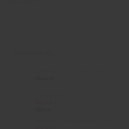
fevereiro 2020
(1)
MAIS RECENTES
Grande Reserva Lovara Shiraz 2001
R$
400,00
Vinho Pinot Noir
Avaliação
R$
89,00
4.50
de 5
Vinho Branco Sauvignon Blanc Libertà