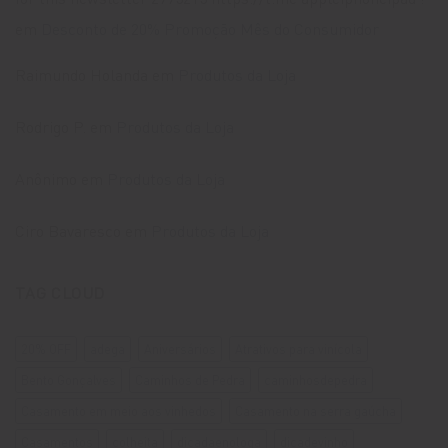
em
Desconto de 20% Promoção Mês do Consumidor
Raimundo Holanda
em
Produtos da Loja
Rodrigo P.
em
Produtos da Loja
Anônimo
em
Produtos da Loja
Ciro Bavaresco
em
Produtos da Loja
TAG CLOUD
20% OFF
adega
Aniversários
Atrativos para vinícola
Bento Gonçalves
Caminhos de Pedra
caminhosdepedra
Casamento em meio aos vinhedos
Casamento na serra gaúcha
Casamentos
colheita
dicadaenologa
dicadevinho