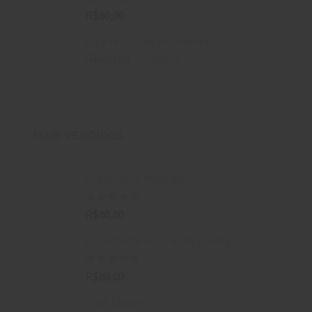
Avaliação
R$
80,00
4.00
de
5
Kit Frescor de Primavera
O
O
R$
400,00
R$
388,00
preço
preço
original
atual
era:
é:
R$400,00.
R$388,00.
MAIS VENDIDOS
Espumante Moscatel
Avaliação
R$
80,00
5.00
de 5
Espumante Brut Rosé Lovara
Avaliação
R$
80,00
4.67
de 5
Gran Lovara