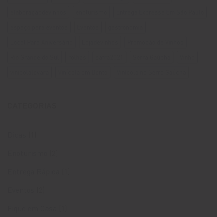
elaboraçaodevinhos
enoturismo
Entrega Expressa Em São Paulo
espaço para eventos
Eventos
gastronomia
Local Para Aniversário
Lojadevinhos
Promoção de Vinhos
Rio Grande do Sul
rolhas
safra2021
Serra Gaúcha
Vinho
vinicolalovara
Vinícola em Bento
Vinícola na Serra Gaúcha
CATEGORIAS
Dicas
(1)
Enoturismo
(2)
Entrega Rápida
(1)
Eventos
(2)
Fique em Casa
(1)