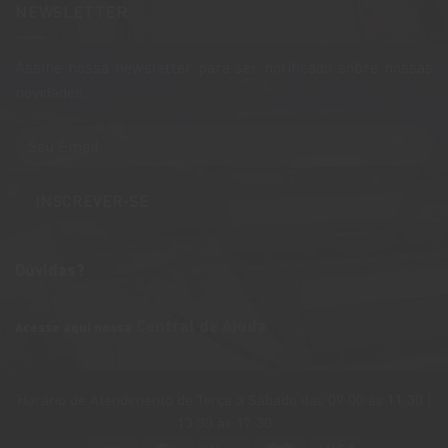
na
NEWSLETTER
com
Rota
Entrega
Caminhos
Rápida
de
em
Pedra
São
Assine nossa newsletter para ser notificado sobre nossas
em
Paulo
Bento
novidades.
Gonçalves
Dúvidas?
Central de Ajuda
Acesse aqui nossa
Horário de Atendimento de Terça a Sábado das 09:00 às 11:30 |
13:30 às 17:30