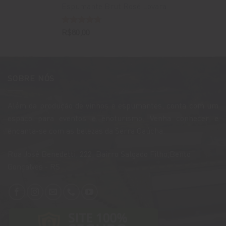
Espumante Brut Rosé Lovara
Avaliação
R$
80,00
4.67
de 5
SOBRE NÓS
Além da produção de vinhos e espumantes, conta com um
espaço para eventos e enoturismo. Venha conhecer e
encanta-se com as belezas da Serra Gaúcha.
​Rua José Benedetti, 222, Bairro Salgado Filho,Bento
Gonçalves - RS