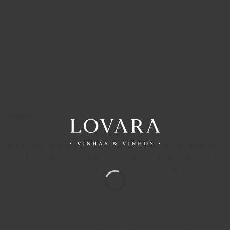
Promoções
(1)
São Paulo
(1)
Uncategorized
(1)
Vinhos
(1)
Vinícolas na Serra Gaúcha
(3)
SOBRE
A Vinícola Lovara, situada na charmosa Rota Caminhos de
Pedra em Bento Gonçalves, é um destino de destaque na
serra gaúcha. Com uma tradição vinícola que alia inovação
e qualidade, a Lovara oferece vinhos e espumantes
premiados que refletem a riqueza do terroir local.
Visitantes são convidados a desfrutar de degustações
harmonizadas, passeios pelos vinhedos e uma experiência